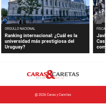
ORGULLO NACIONAL
FISCA
Ranking internacional: ¿Cuál es la
Javi
universidad más prestigiosa del
Cast
Uruguay?
com
@ 2026 Caras y Caretas