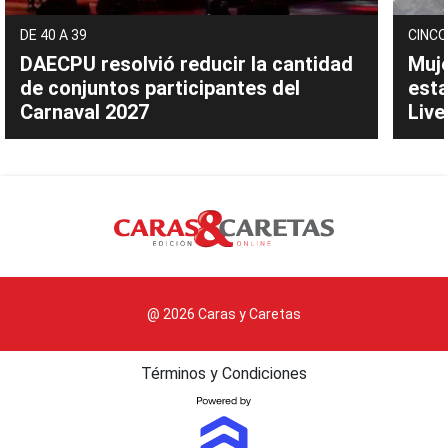
DE 40 A 39
CINCO
DAECPU resolvió reducir la cantidad
Muje
de conjuntos participantes del
esta
Carnaval 2027
Live
@ 2026 Caras y Caretas
Términos y Condiciones