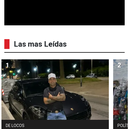
Las mas Leídas
DE LOCOS
POLÍT