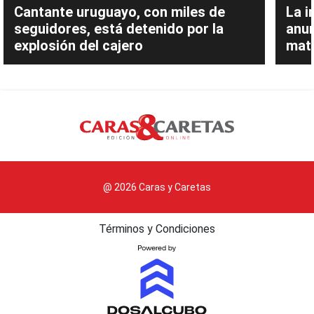
Cantante uruguayo, con miles de
La i
seguidores, está detenido por la
anu
explosión del cajero
mate
@ 2026 Caras y Caretas
Términos y Condiciones