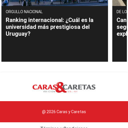
ORGULLO NACIONAL
DE L
Ranking internacional: ¿Cuál es la
Cant
universidad más prestigiosa del
segu
Uruguay?
expl
@ 2026 Caras y Caretas