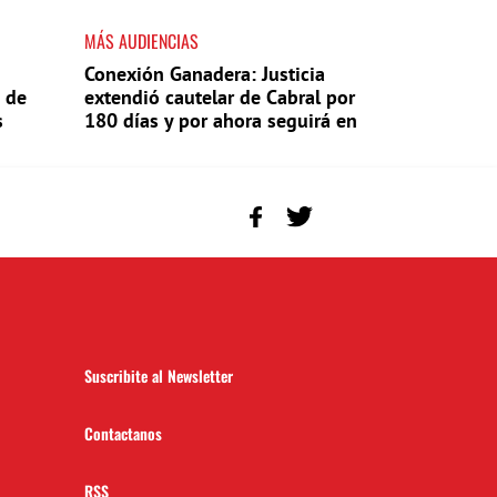
MÁS AUDIENCIAS
Conexión Ganadera: Justicia
 de
extendió cautelar de Cabral por
s
180 días y por ahora seguirá en
Punta del Este
Suscribite al Newsletter
Contactanos
RSS