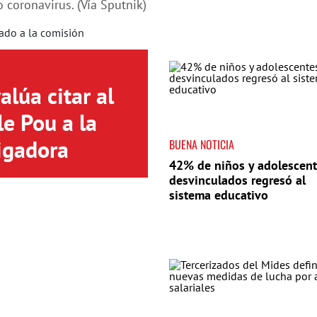
 coronavirus. (Vía Sputnik)
lúa citar al
le Pou a la
igadora
BUENA NOTICIA
42% de niños y adolescen
desvinculados regresó al
sistema educativo