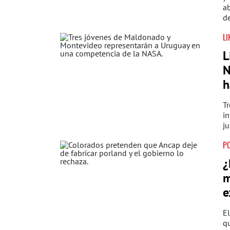
ab
de
LI
L
N
h
Tr
in
ju
PO
¿
m
e
El
qu