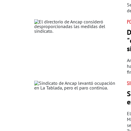
Se
de
PO
D
"
s
An
ha
fi
SI
S
e
El
Ma
se