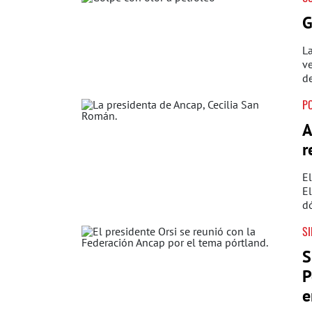
G
La
ve
de
PO
A
r
El
El
dó
SI
S
P
e