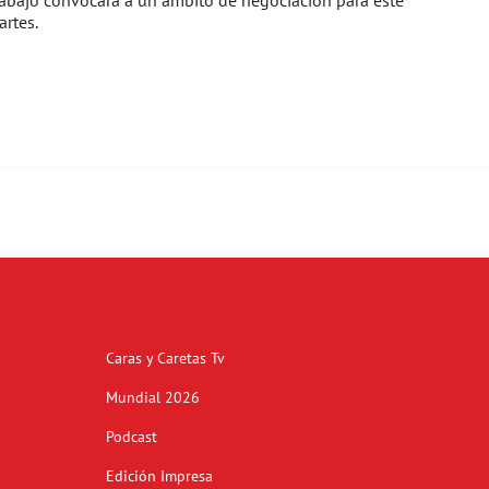
abajo convocara a un ámbito de negociación para este
rtes.
Caras y Caretas Tv
Mundial 2026
Podcast
Edición Impresa