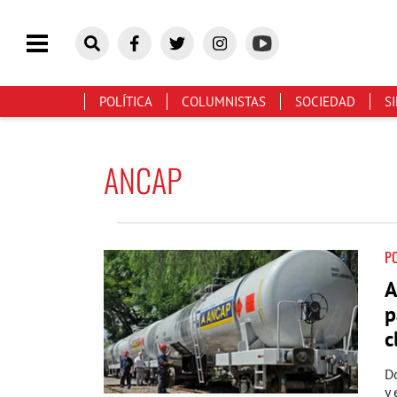
POLÍTICA
COLUMNISTAS
SOCIEDAD
S
ANCAP
PO
A
p
c
Do
y 