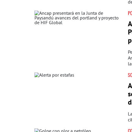
de
PO
A
P
p
Pe
An
la
S
A
s
d
L
c
C