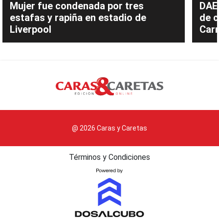
Mujer fue condenada por tres
DAEC
estafas y rapiña en estadio de
de c
Liverpool
Carn
@ 2026 Caras y Caretas
Términos y Condiciones