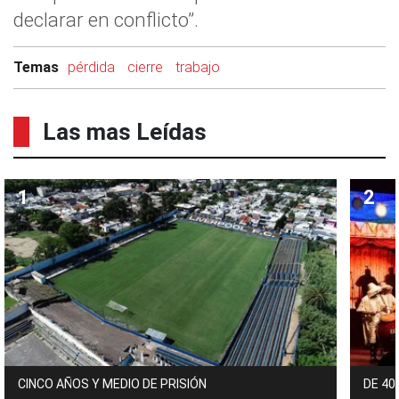
declarar en conflicto”.
Temas
pérdida
cierre
trabajo
Las mas Leídas
CINCO AÑOS Y MEDIO DE PRISIÓN
DE 40