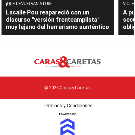
¡QUE DEVUELVAN A LUIS!
VIOLE
Lacalle Pou reapareció con un
A pu
discurso "versión frenteamplista"
sec
muy lejano del herrerismo aunténtico
obli
@ 2026 Caras y Caretas
Términos y Condiciones