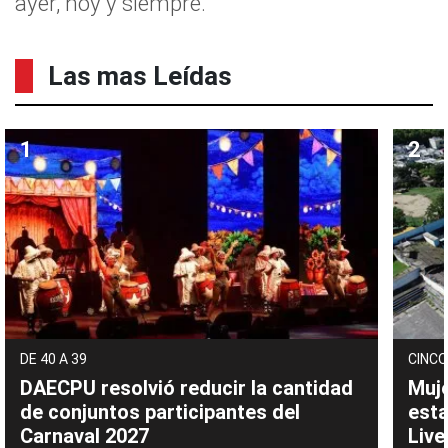
ayer, hoy y siempre.
Las mas Leídas
DE 40 A 39
CINCO
DAECPU resolvió reducir la cantidad
Muje
de conjuntos participantes del
esta
Carnaval 2027
Live