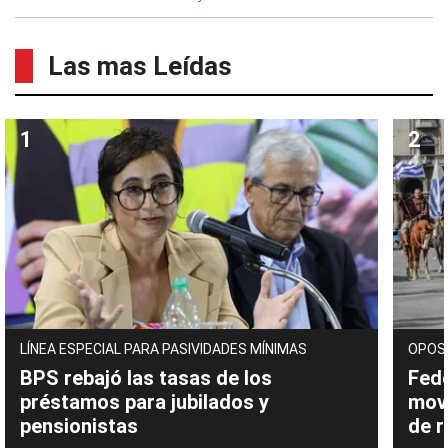
Las mas Leídas
LÍNEA ESPECIAL PARA PASIVIDADES MÍNIMAS
OPOS
BPS rebajó las tasas de los
Fede
préstamos para jubilados y
movi
pensionistas
de 