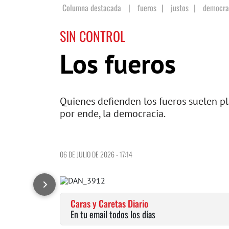
Columna destacada
|
fueros
|
justos
|
democra
SIN CONTROL
Los fueros
Quienes defienden los fueros suelen pl
por ende, la democracia.
06 DE JULIO DE 2026 - 17:14
Caras y Caretas Diario
En tu email todos los días