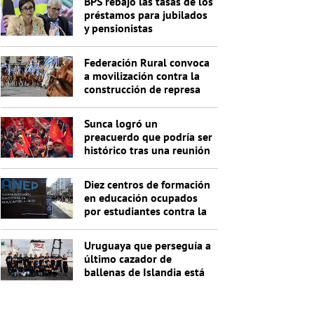
BPS rebajó las tasas de los
préstamos para jubilados
y pensionistas
Federación Rural convoca
a movilización contra la
construcción de represa
de Casupá
Sunca logró un
preacuerdo que podría ser
histórico tras una reunión
que duró más de 18 horas
Diez centros de formación
en educación ocupados
por estudiantes contra la
titulación por acreditación
de saberes
Uruguaya que perseguía a
último cazador de
ballenas de Islandia está
detenida con otros 20
activistas