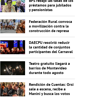
BPS rebajó las tasas de los
préstamos para jubilados
y pensionistas
Federación Rural convoca
a movilización contra la
construcción de represa
de Casupá
DAECPU resolvió reducir
la cantidad de conjuntos
participantes del Carnaval
2027
Teatro gratuito llegará a
barrios de Montevideo
durante todo agosto
Rendición de Cuentas: Orsi
sale a escena, recibe a
Manini y busca los votos
de Cabildo