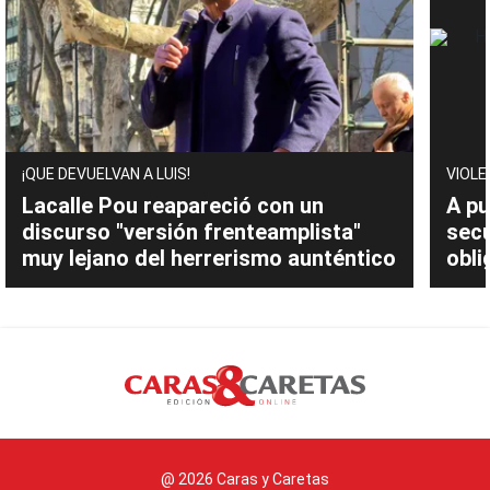
¡QUE DEVUELVAN A LUIS!
VIOLE
Lacalle Pou reapareció con un
A pu
discurso "versión frenteamplista"
sec
muy lejano del herrerismo aunténtico
obli
@ 2026 Caras y Caretas