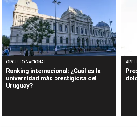
ORGULLO NACIONAL
APELL
Ranking internacional: ¿Cuál es la
Pres
universidad más prestigiosa del
dolo
Uruguay?