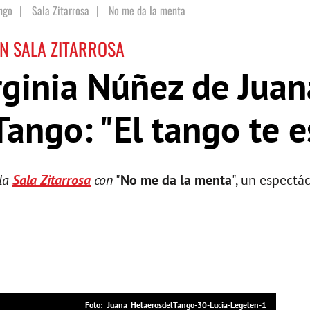
ngo
|
Sala Zitarrosa
|
No me da la menta
EN SALA ZITARROSA
rginia Núñez de Juan
Tango: "El tango te 
 la
Sala Zitarrosa
con
"
No me da la menta
", un espectá
Juana_HelaerosdelTango-30-Lucia-Legelen-1