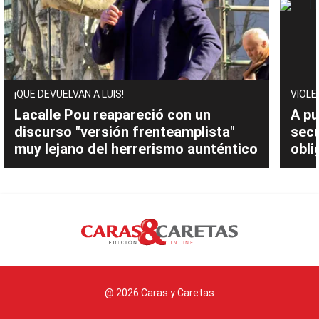
¡QUE DEVUELVAN A LUIS!
VIOLE
Lacalle Pou reapareció con un
A pu
discurso "versión frenteamplista"
sec
muy lejano del herrerismo aunténtico
obli
@ 2026 Caras y Caretas