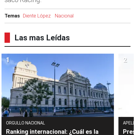
Temas
Diente López
Nacional
Las mas Leídas
ORGULLO NACIONAL
APELL
Ranking internacional: ¿Cuál es la
Pres