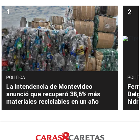
POLÍTICA
POLÍT
La intendencia de Montevideo
Fern
anunció que recuperó 38,6% más
Delg
materiales reciclables en un año
hidr