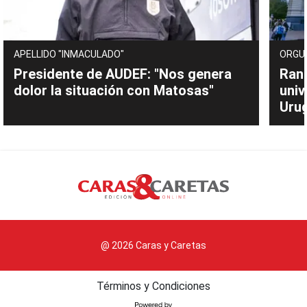
APELLIDO "INMACULADO"
ORGU
Presidente de AUDEF: "Nos genera
Rank
dolor la situación con Matosas"
univ
Uru
@ 2026 Caras y Caretas
Términos y Condiciones