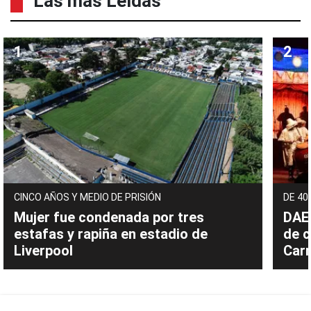
Las mas Leídas
CINCO AÑOS Y MEDIO DE PRISIÓN
DE 40
Mujer fue condenada por tres
DAEC
estafas y rapiña en estadio de
de c
Liverpool
Carn