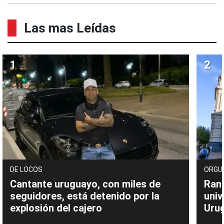
Las mas Leídas
DE LOCOS
ORGU
Cantante uruguayo, con miles de
Rank
seguidores, está detenido por la
univ
explosión del cajero
Uru