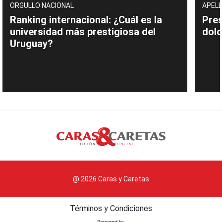
ORGULLO NACIONAL
APELL
Ranking internacional: ¿Cuál es la
Pres
universidad más prestigiosa del
dolo
Uruguay?
@ 2026 Caras y Caretas
Términos y Condiciones