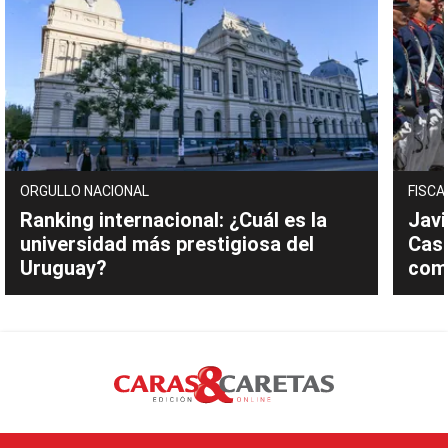
ORGULLO NACIONAL
FISCA
Ranking internacional: ¿Cuál es la
Javi
universidad más prestigiosa del
Cast
Uruguay?
com