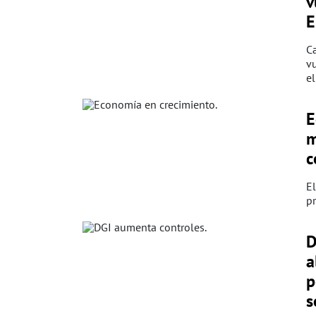
v
E
Ca
vu
el
E
m
c
El
pr
D
a
p
s