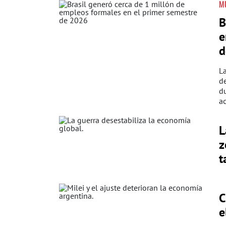
M
B
e
d
La
de
d
a
L
z
t
C
e