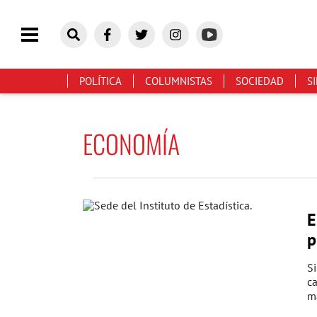
POLÍTICA
COLUMNISTAS
SOCIEDAD
S
ECONOMÍA
E
p
Si
c
ma