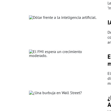
Le
"m
I
Du
co
an
E
m
E
d
m
¿
A