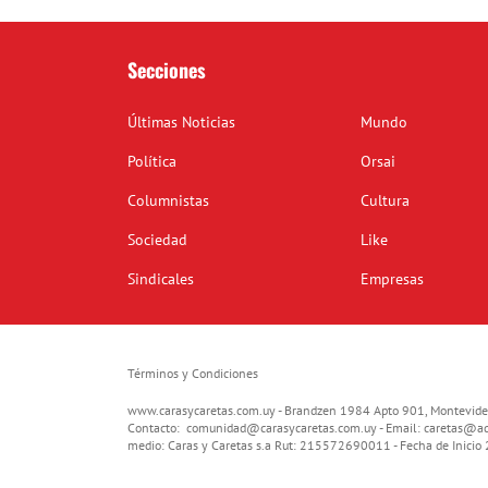
Secciones
Últimas Noticias
Mundo
Política
Orsai
Columnistas
Cultura
Sociedad
Like
Sindicales
Empresas
Términos y Condiciones
www.carasycaretas.com.uy - Brandzen 1984 Apto 901, Montevide
Contacto:
comunidad@carasycaretas.com.uy
- Email:
caretas@ad
medio: Caras y Caretas s.a Rut: 215572690011 - Fecha de Inici