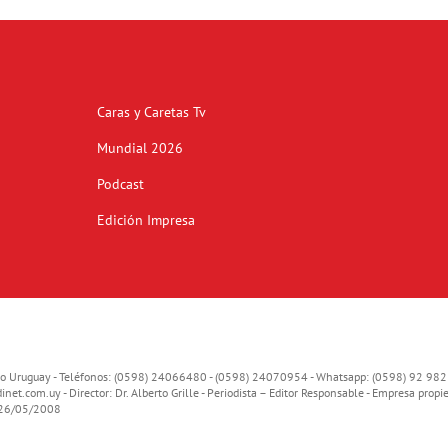
Caras y Caretas Tv
Mundial 2026
Podcast
Edición Impresa
o Uruguay - Teléfonos: (0598) 24066480 - (0598) 24070954 - Whatsapp: (0598) 92 982
inet.com.uy
- Director: Dr. Alberto Grille - Periodista – Editor Responsable - Empresa propie
o 26/05/2008