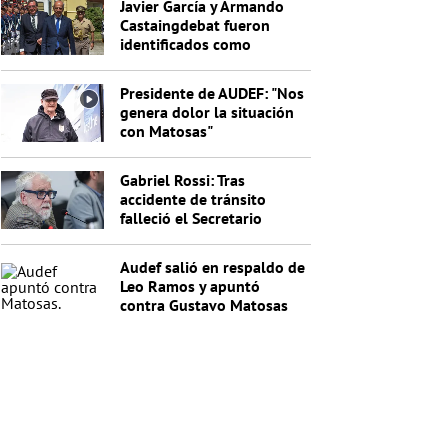
Javier García y Armando
Castaingdebat fueron
identificados como
indagados en el caso
Cardama
Presidente de AUDEF: "Nos
genera dolor la situación
con Matosas"
Gabriel Rossi: Tras
accidente de tránsito
falleció el Secretario
General de la Junta
Nacional de Drogas
Audef salió en respaldo de
Leo Ramos y apuntó
contra Gustavo Matosas