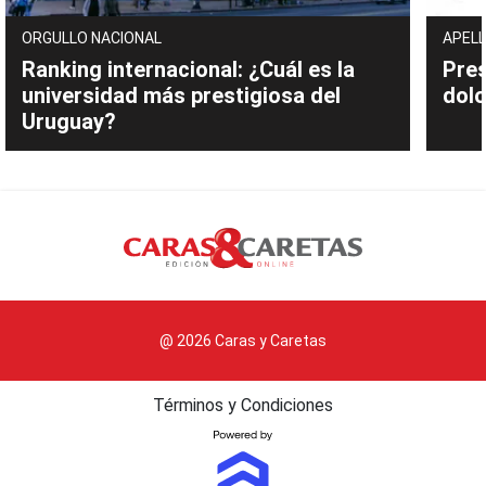
ORGULLO NACIONAL
APELL
Ranking internacional: ¿Cuál es la
Pres
universidad más prestigiosa del
dolo
Uruguay?
@ 2026 Caras y Caretas
Términos y Condiciones