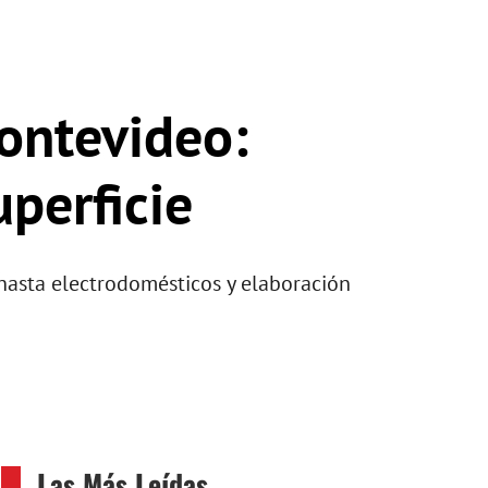
ontevideo:
perficie
 hasta electrodomésticos y elaboración
Las Más Leídas