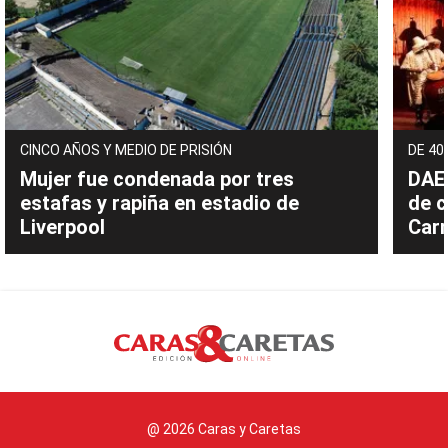
CINCO AÑOS Y MEDIO DE PRISIÓN
DE 40
Mujer fue condenada por tres
DAEC
estafas y rapiña en estadio de
de c
Liverpool
Carn
@ 2026 Caras y Caretas