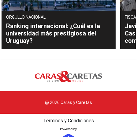
ORGULLO NACIONAL
FISCA
Ranking internacional: ¿Cuál es la
Javi
universidad más prestigiosa del
Cast
Uruguay?
com
@ 2026 Caras y Caretas
Términos y Condiciones