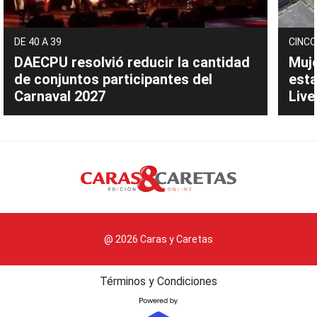
DE 40 A 39
CINCO
DAECPU resolvió reducir la cantidad
Muje
de conjuntos participantes del
esta
Carnaval 2027
Live
@ 2026 Caras y Caretas
Términos y Condiciones