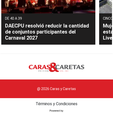
DE 40 A 39
CINCO
DAECPU resolvió reducir la cantidad
Muje
de conjuntos participantes del
esta
Carnaval 2027
Live
@ 2026 Caras y Caretas
Términos y Condiciones