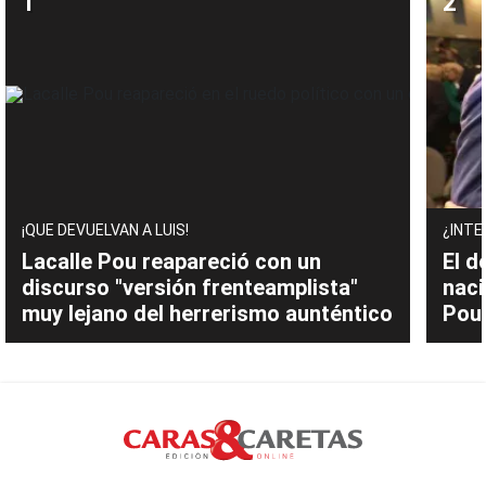
¡QUE DEVUELVAN A LUIS!
¿INTE
Lacalle Pou reapareció con un
El d
discurso "versión frenteamplista"
naci
muy lejano del herrerismo aunténtico
Pou 