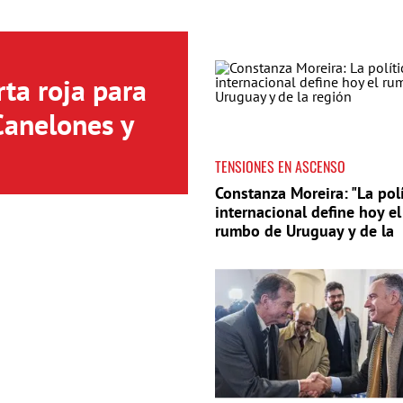
ta roja para
Canelones y
TENSIONES EN ASCENSO
Constanza Moreira: "La polí
internacional define hoy el
rumbo de Uruguay y de la
región"