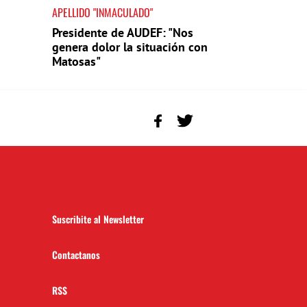
APELLIDO "INMACULADO"
Presidente de AUDEF: "Nos
genera dolor la situación con
Matosas"
Suscribite al Newsletter
Contactanos
RSS