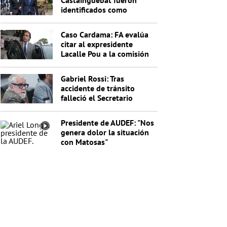
Castaingdebat fueron
identificados como
indagados en el caso
Cardama
Caso Cardama: FA evalúa
citar al expresidente
Lacalle Pou a la comisión
investigadora
Gabriel Rossi: Tras
accidente de tránsito
falleció el Secretario
General de la Junta
Nacional de Drogas
Presidente de AUDEF: "Nos
genera dolor la situación
con Matosas"