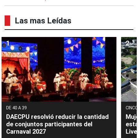
Las mas Leídas
DE 40 A 39
CINCO
DAECPU resolvió reducir la cantidad
Muje
de conjuntos participantes del
esta
Carnaval 2027
Live