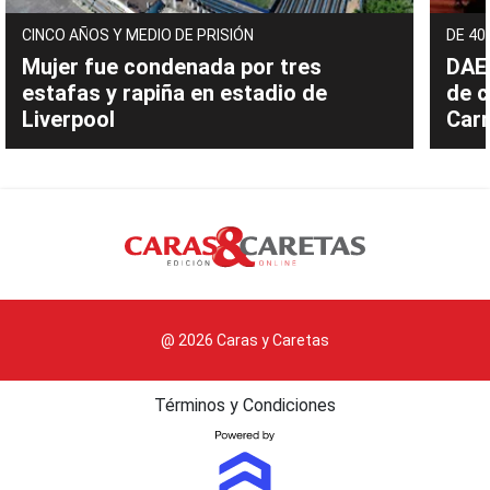
CINCO AÑOS Y MEDIO DE PRISIÓN
DE 40
Mujer fue condenada por tres
DAEC
estafas y rapiña en estadio de
de c
Liverpool
Carn
@ 2026 Caras y Caretas
Términos y Condiciones