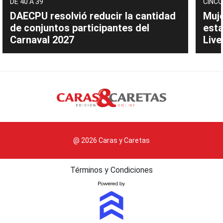
DE 40 A 39
CINCO
DAECPU resolvió reducir la cantidad
Muje
de conjuntos participantes del
esta
Carnaval 2027
Live
@ 2026 Caras y Caretas
Términos y Condiciones