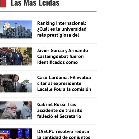
Las Más Leídas
Ranking internacional:
¿Cuál es la universidad
más prestigiosa del
Uruguay?
Javier García y Armando
Castaingdebat fueron
identificados como
indagados en el caso
Cardama
Caso Cardama: FA evalúa
citar al expresidente
Lacalle Pou a la comisión
investigadora
Gabriel Rossi: Tras
accidente de tránsito
falleció el Secretario
General de la Junta
Nacional de Drogas
DAECPU resolvió reducir
la cantidad de conjuntos