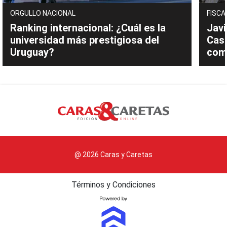
ORGULLO NACIONAL
FISCA
Ranking internacional: ¿Cuál es la
Javi
universidad más prestigiosa del
Cast
Uruguay?
com
@ 2026 Caras y Caretas
Términos y Condiciones