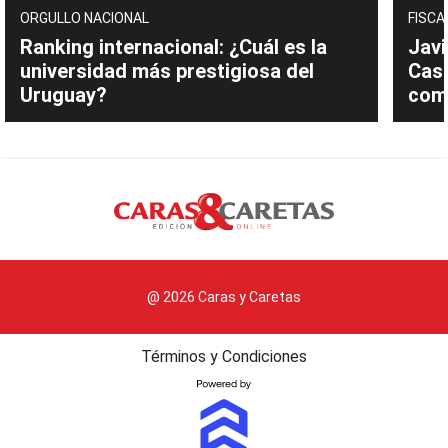
ORGULLO NACIONAL
FISCA
Ranking internacional: ¿Cuál es la
Javi
universidad más prestigiosa del
Cast
Uruguay?
com
@ 2026 Caras y Caretas
Términos y Condiciones