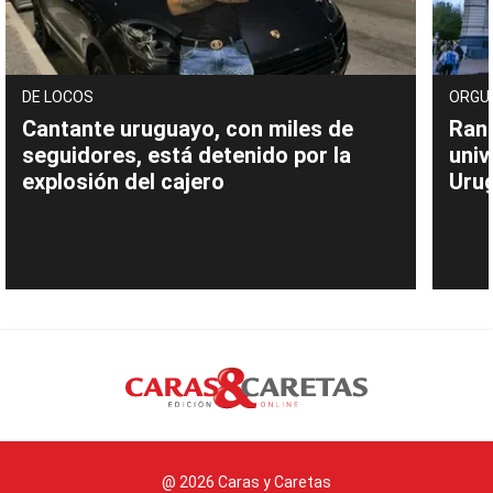
DE LOCOS
ORGU
Cantante uruguayo, con miles de
Rank
seguidores, está detenido por la
univ
explosión del cajero
Uru
@ 2026 Caras y Caretas