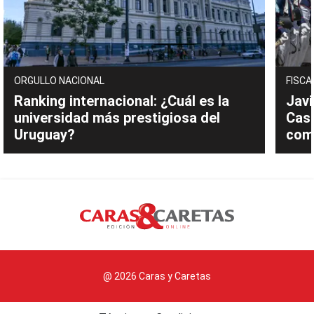
ORGULLO NACIONAL
FISCA
Ranking internacional: ¿Cuál es la
Javi
universidad más prestigiosa del
Cast
Uruguay?
com
@ 2026 Caras y Caretas