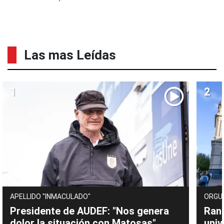
Las mas Leídas
APELLIDO "INMACULADO"
ORGU
Presidente de AUDEF: "Nos genera
Rank
dolor la situación con Matosas"
univ