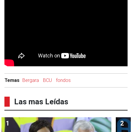
Temas
Bergara
BCU
fondos
Las mas Leídas