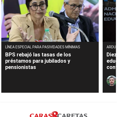
LÍNEA ESPECIAL PARA PASIVIDADES MÍNIMAS
ARDU
BPS rebajó las tasas de los
Diez
préstamos para jubilados y
edu
pensionistas
cont
de 