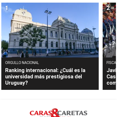
ORGULLO NACIONAL
FISCA
Ranking internacional: ¿Cuál es la
Javi
universidad más prestigiosa del
Cast
Uruguay?
com