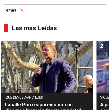
Temas
FA
Las mas Leídas
¡QUE DEVUELVAN A LUIS!
VIOLE
Lacalle Pou reapareció con un
A pu