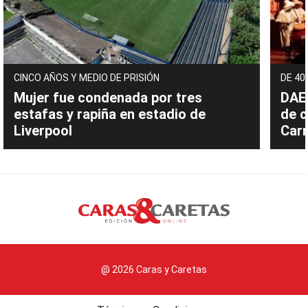
CINCO AÑOS Y MEDIO DE PRISIÓN
DE 40
Mujer fue condenada por tres
DAEC
estafas y rapiña en estadio de
de c
Liverpool
Carn
@ 2026 Caras y Caretas