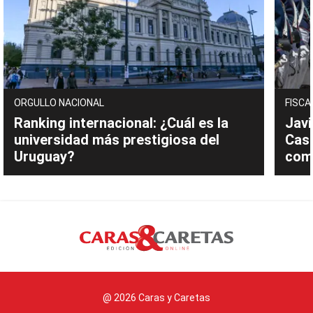
ORGULLO NACIONAL
FISCA
Ranking internacional: ¿Cuál es la
Javi
universidad más prestigiosa del
Cast
Uruguay?
com
@ 2026 Caras y Caretas