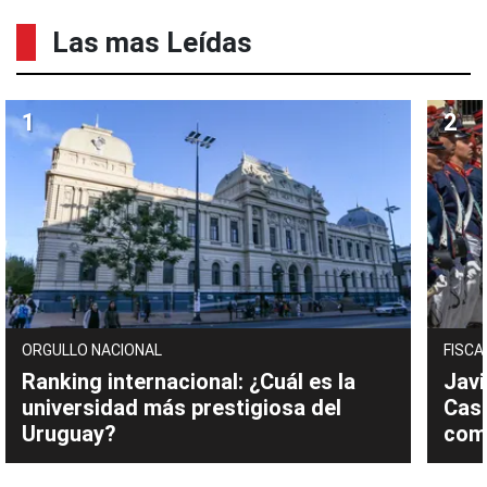
Las mas Leídas
ORGULLO NACIONAL
FISCA
Ranking internacional: ¿Cuál es la
Javi
universidad más prestigiosa del
Cast
Uruguay?
com