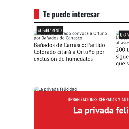
Te puede interesar
AL PARLAMENTO
UNA 
Bañados de Carrasco: Partido
200 t
Colorado citará a Ortuño por
sigue
exclusión de humedales
que s
URBANIZACIONES CERRADAS Y AU
La privada fel