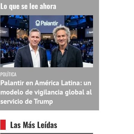
Lo que se lee ahora
POLÍTICA
Palantir en América Latina: un
modelo de vigilancia global al
servicio de Trump
Las Más Leídas