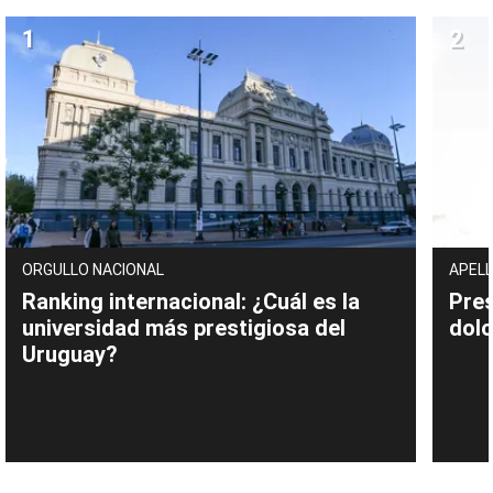
ORGULLO NACIONAL
APELL
Ranking internacional: ¿Cuál es la
Pres
universidad más prestigiosa del
dolo
Uruguay?