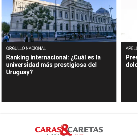
ORGULLO NACIONAL
APELL
Ranking internacional: ¿Cuál es la
Pres
universidad más prestigiosa del
dolo
Uruguay?